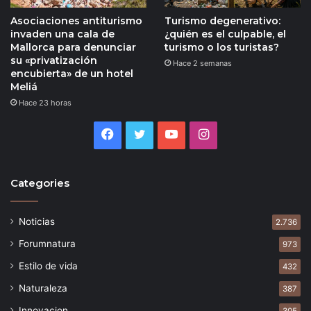
Asociaciones antiturismo
Turismo degenerativo:
invaden una cala de
¿quién es el culpable, el
Mallorca para denunciar
turismo o los turistas?
su «privatización
Hace 2 semanas
encubierta» de un hotel
Meliá
Hace 23 horas
Facebook
Twitter
YouTube
Instagram
Categories
Noticias
2.736
Forumnatura
973
Estilo de vida
432
Naturaleza
387
Innovacion