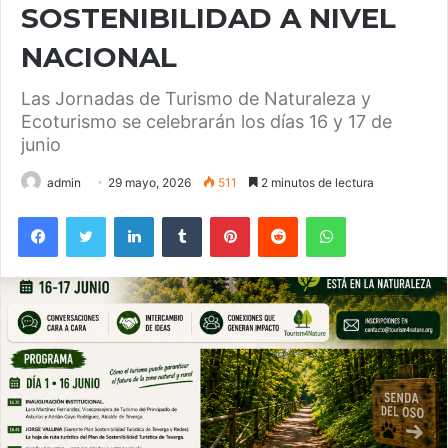
SOSTENIBILIDAD A NIVEL
NACIONAL
Las Jornadas de Turismo de Naturaleza y
Ecoturismo se celebrarán los días 16 y 17 de
junio
admin
29 mayo, 2026
511
2 minutos de lectura
Facebook
Twitter
LinkedIn
Tumblr
Pinterest
Reddit
WhatsApp