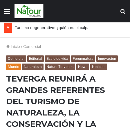
Menú
B
p
Turismo degenerativo: ¿quién es el culpable, el turismo o los turistas?
Inicio
/
Comercial
Comercial
Editorial
Estilo de vida
Forumnatura
Innovacion
Mundo
Naturaleza
Nature Travelers
News
Noticias
TEVERGA REUNIRÁ A
GRANDES REFERENTES
DEL TURISMO DE
NATURALEZA, LA
CONSERVACIÓN Y LA