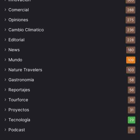
305
Comercial
288
Opiniones
275
Cambio Climatico
236
Editorial
228
News
180
Mundo
109
Nature Travelers
103
Gastronomia
58
Reportajes
56
Tourforce
38
Proyectos
31
Tecnología
29
Podcast
6