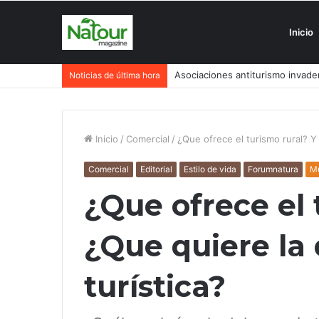
Inicio
Asociaciones antiturismo invade
Noticias de última hora
Inicio
/
Comercial
/
¿Que ofrece el turismo rural? Y
Comercial
Editorial
Estilo de vida
Forumnatura
M
¿Que ofrece el 
¿Que quiere l
turística?