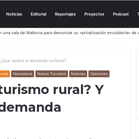
Noticias
Editorial
Reportajes
Proyectos
Podcast
n una cala de Mallorca para denunciar su «privatización encubierta» de 
 ¿Que quiere la demanda turística?
undo
Naturaleza
Nature Travelers
Noticias
Opiniones
turismo rural? Y
a demanda