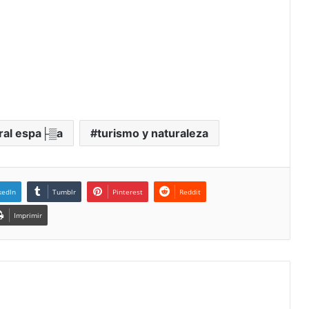
ral espa├▒a
turismo y naturaleza
kedIn
Tumblr
Pinterest
Reddit
Imprimir