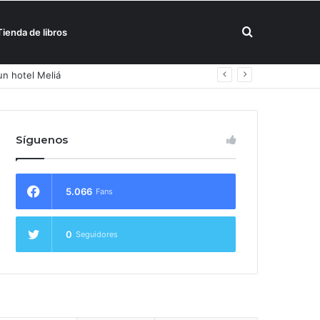
Buscar
Tienda de libros
un hotel Meliá
por
Síguenos
5.066
Fans
0
Seguidores