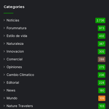
Categories
Noticias
2.736
Forumnatura
973
Estilo de vida
432
Naturaleza
387
Innovacion
305
Comercial
288
Opiniones
275
Cambio Climatico
236
Editorial
228
News
180
Mundo
109
Nature Travelers
103