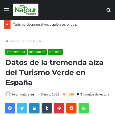
Menú
B
p
Turismo degenerativo: ¿quién es el culpable, el turismo o los turistas?
Inicio
/
Forumnatura
Forumnatura
Innovacion
Noticias
Datos de la tremenda alza
del Turismo Verde en
España
forumnatura.eu
6 junio, 2022
1.546
3 minutos de lectura
Facebook
Twitter
LinkedIn
Tumblr
Pinterest
Reddit
WhatsApp