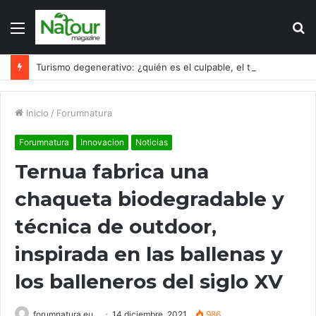
Menú
B
p
Turismo degenerativo: ¿quién es el culpable, el turismo o los turistas?
Inicio
/
Forumnatura
Forumnatura
Innovacion
Noticias
Ternua fabrica una
chaqueta biodegradable y
técnica de outdoor,
inspirada en las ballenas y
los balleneros del siglo XV
forumnatura.eu
14 diciembre, 2021
986