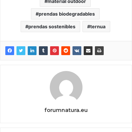
material outdoor
prendas biodegradables
prendas sostenibles
ternua
forumnatura.eu