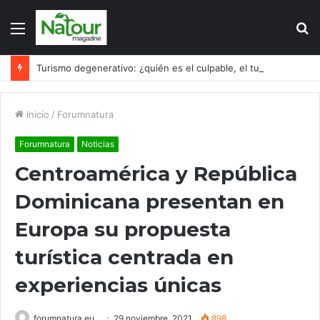
Menú
B
p
Turismo degenerativo: ¿quién es el culpable, el turismo o los turistas?
Inicio
/
Forumnatura
Forumnatura
Noticias
Centroamérica y República
Dominicana presentan en
Europa su propuesta
turística centrada en
experiencias únicas
forumnatura.eu
29 noviembre, 2021
898