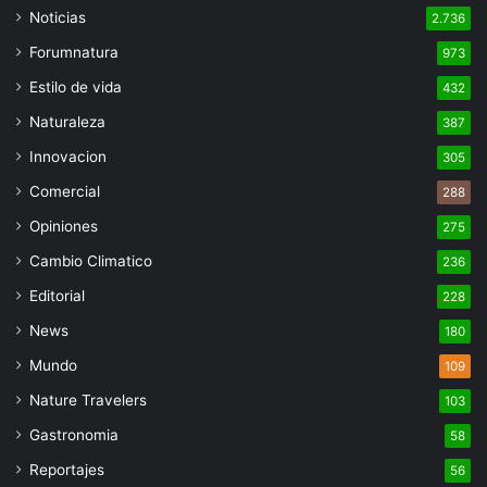
Noticias
2.736
Forumnatura
973
Estilo de vida
432
Naturaleza
387
Innovacion
305
Comercial
288
Opiniones
275
Cambio Climatico
236
Editorial
228
News
180
Mundo
109
Nature Travelers
103
Gastronomia
58
Reportajes
56