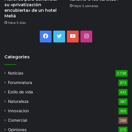
su «privatización
Hace 3 semanas
encubierta» de un hotel
Meliá
Hace 5 días
Facebook
Twitter
YouTube
Instagram
Categories
Noticias
2.736
Forumnatura
973
Estilo de vida
432
Naturaleza
387
Innovacion
305
Comercial
288
Opiniones
275