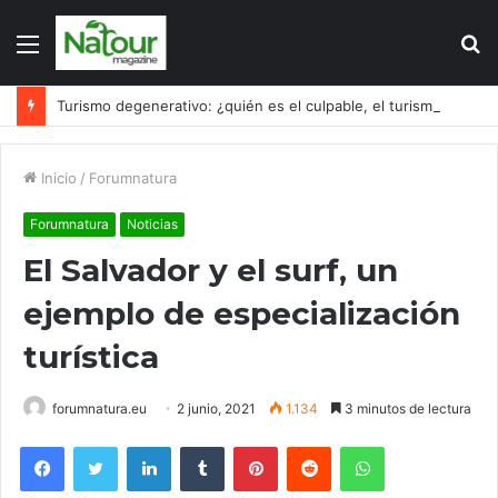
Menú
B
p
Turismo degenerativo: ¿quién es el culpable, el turismo o los turistas?
Inicio
/
Forumnatura
Forumnatura
Noticias
El Salvador y el surf, un
ejemplo de especialización
turística
forumnatura.eu
2 junio, 2021
1.134
3 minutos de lectura
Facebook
Twitter
LinkedIn
Tumblr
Pinterest
Reddit
WhatsApp