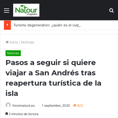
Menú
B
p
Turismo degenerativo: ¿quién es el culpable, el turismo o los turistas?
Inicio
/
Noticias
Noticias
Pasos a seguir si quiere
viajar a San Andrés tras
reapertura turística de la
isla
forumnatura.eu
1 septiembre, 2020
823
2 minutos de lectura