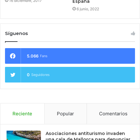
16 diciembre, 2017
España
6 junio, 2022
Síguenos
5.066
Fans
0
Seguidores
Reciente
Popular
Comentarios
Asociaciones antiturismo invaden
una cala de Mallorca para denunciar