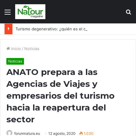
Menú
B
p
Turismo degenerativo: ¿quién es el culpable, el turismo o los turistas?
Inicio
/
Noticias
Noticias
ANATO prepara a las
Agencias de Viajes y
empresarios del turismo
hacia la reapertura del
sector
forumnatura.eu
12 agosto, 2020
1.030