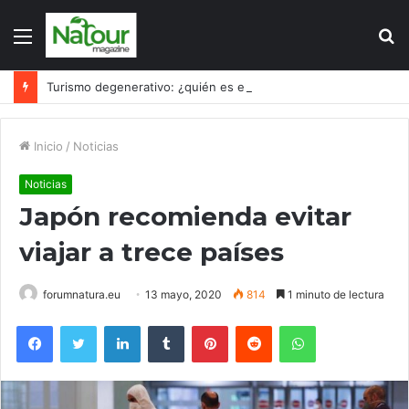
Menú
B
p
Turismo degenerativo: ¿quién es el culpable, el turismo o los turistas?
Inicio
/
Noticias
Noticias
Japón recomienda evitar
viajar a trece países
forumnatura.eu
13 mayo, 2020
814
1 minuto de lectura
Facebook
Twitter
LinkedIn
Tumblr
Pinterest
Reddit
WhatsApp