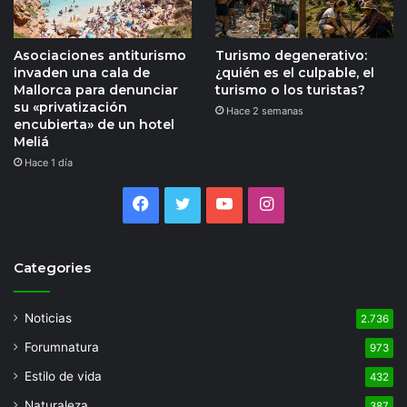
Asociaciones antiturismo
Turismo degenerativo:
invaden una cala de
¿quién es el culpable, el
Mallorca para denunciar
turismo o los turistas?
su «privatización
Hace 2 semanas
encubierta» de un hotel
Meliá
Hace 1 día
Facebook
Twitter
YouTube
Instagram
Categories
Noticias
2.736
Forumnatura
973
Estilo de vida
432
Naturaleza
387