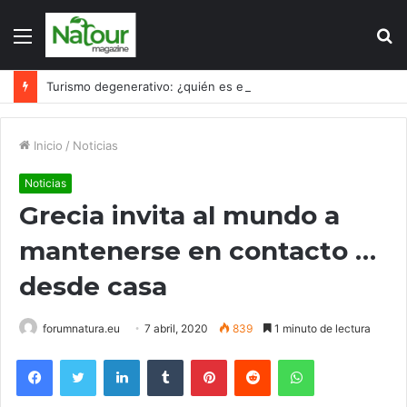
Menú
B
p
Turismo degenerativo: ¿quién es el culpable, el turismo o los turistas?
Inicio
/
Noticias
Noticias
Grecia invita al mundo a
mantenerse en contacto …
desde casa
forumnatura.eu
7 abril, 2020
839
1 minuto de lectura
Facebook
Twitter
LinkedIn
Tumblr
Pinterest
Reddit
WhatsApp