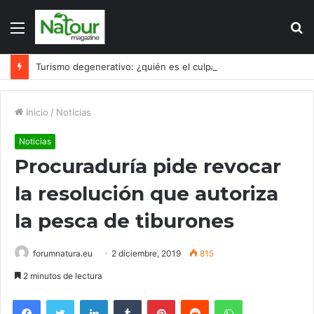
Menú
B
p
Turismo degenerativo: ¿quién es el culpable, el turismo o los turistas?
Inicio
/
Noticias
Noticias
Procuraduría pide revocar
la resolución que autoriza
la pesca de tiburones
forumnatura.eu
2 diciembre, 2019
815
2 minutos de lectura
Facebook
Twitter
LinkedIn
Tumblr
Pinterest
Reddit
WhatsApp