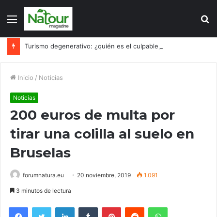
Menú
B
p
Turismo degenerativo: ¿quién es el culpable, el turismo o los turistas?
Inicio
/
Noticias
Noticias
200 euros de multa por
tirar una colilla al suelo en
Bruselas
forumnatura.eu
20 noviembre, 2019
1.091
3 minutos de lectura
Facebook
Twitter
LinkedIn
Tumblr
Pinterest
Reddit
WhatsApp