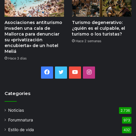
Asociaciones antiturismo
Turismo degenerativo:
invaden una cala de
¿quién es el culpable, el
Mallorca para denunciar
turismo o los turistas?
su «privatización
Hace 2 semanas
encubierta» de un hotel
Meliá
Hace 3 días
Facebook
Twitter
YouTube
Instagram
Categories
Noticias
2.736
Forumnatura
973
Estilo de vida
432