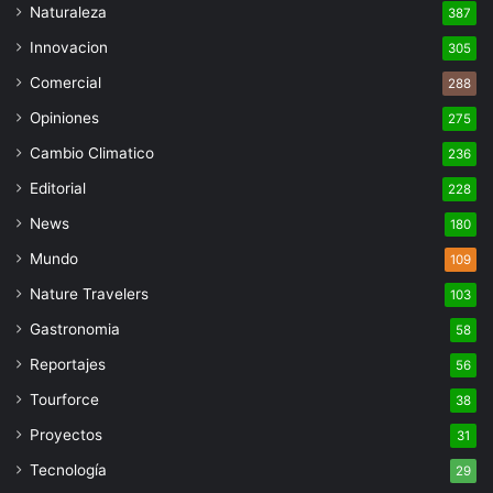
Naturaleza
387
Innovacion
305
Comercial
288
Opiniones
275
Cambio Climatico
236
Editorial
228
News
180
Mundo
109
Nature Travelers
103
Gastronomia
58
Reportajes
56
Tourforce
38
Proyectos
31
Tecnología
29