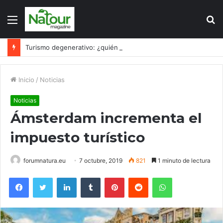
Menú
B
p
Turismo degenerativo: ¿quién es el culpable, el turismo o los turistas?
Inicio
/
Noticias
Noticias
Ámsterdam incrementa el
impuesto turístico
forumnatura.eu
7 octubre, 2019
821
1 minuto de lectura
Facebook
Twitter
LinkedIn
Tumblr
Pinterest
Reddit
WhatsApp