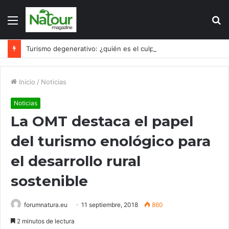
Menú
B
p
Turismo degenerativo: ¿quién es el culpable, el turismo o los turistas?
Inicio
/
Noticias
Noticias
La OMT destaca el papel
del turismo enológico para
el desarrollo rural
sostenible
forumnatura.eu
11 septiembre, 2018
860
2 minutos de lectura