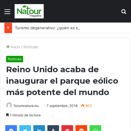
Menú
B
p
Turismo degenerativo: ¿quién es el culpable, el turismo o los turistas?
Inicio
/
Noticias
Noticias
Reino Unido acaba de
inaugurar el parque eólico
más potente del mundo
forumnatura.eu
7 septiembre, 2018
805
1 minuto de lectura
Facebook
Twitter
LinkedIn
Tumblr
Pinterest
Reddit
WhatsApp