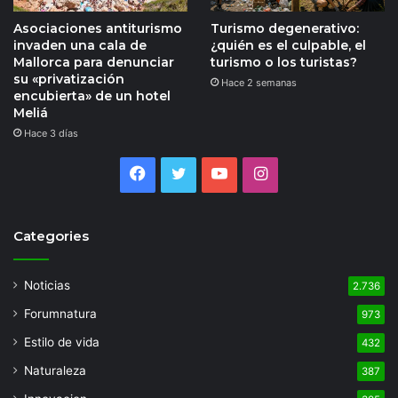
Asociaciones antiturismo
Turismo degenerativo:
invaden una cala de
¿quién es el culpable, el
Mallorca para denunciar
turismo o los turistas?
su «privatización
Hace 2 semanas
encubierta» de un hotel
Meliá
Hace 3 días
Facebook
Twitter
YouTube
Instagram
Categories
Noticias
2.736
Forumnatura
973
Estilo de vida
432
Naturaleza
387