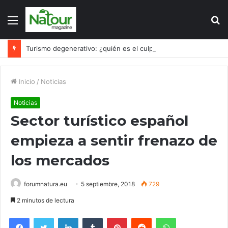
Menú
B
p
Turismo degenerativo: ¿quién es el culpable, el turismo o los turistas?
Inicio
/
Noticias
Noticias
Sector turístico español
empieza a sentir frenazo de
los mercados
forumnatura.eu
5 septiembre, 2018
729
2 minutos de lectura
Facebook
Twitter
LinkedIn
Tumblr
Pinterest
Reddit
WhatsApp