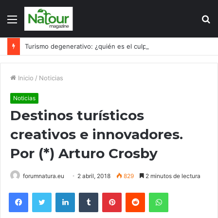
Menú
B
p
Turismo degenerativo: ¿quién es el culpable, el turismo o los turistas?
Inicio
/
Noticias
Noticias
Destinos turísticos
creativos e innovadores.
Por (*) Arturo Crosby
forumnatura.eu
2 abril, 2018
829
2 minutos de lectura
Facebook
Twitter
LinkedIn
Tumblr
Pinterest
Reddit
WhatsApp