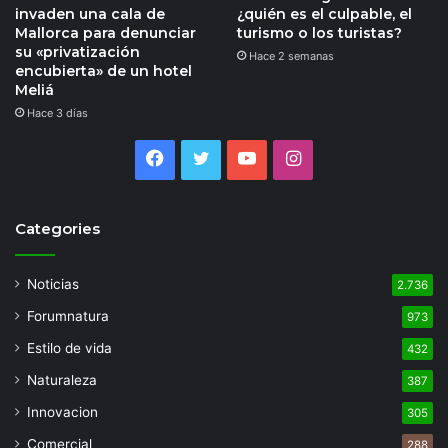
invaden una cala de
¿quién es el culpable, el
Mallorca para denunciar
turismo o los turistas?
su «privatización
Hace 2 semanas
encubierta» de un hotel
Meliá
Hace 3 días
Facebook
Twitter
YouTube
Instagram
Categories
Noticias
2.736
Forumnatura
973
Estilo de vida
432
Naturaleza
387
Innovacion
305
Comercial
288