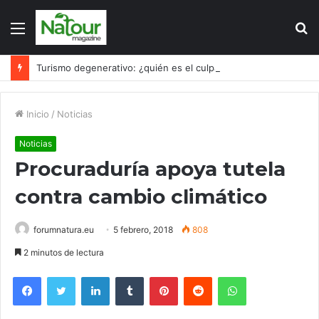
Menú
B
p
Turismo degenerativo: ¿quién es el culpable, el turismo o los turistas?
Inicio
/
Noticias
Noticias
Procuraduría apoya tutela
contra cambio climático
forumnatura.eu
5 febrero, 2018
808
2 minutos de lectura
Facebook
Twitter
LinkedIn
Tumblr
Pinterest
Reddit
WhatsApp