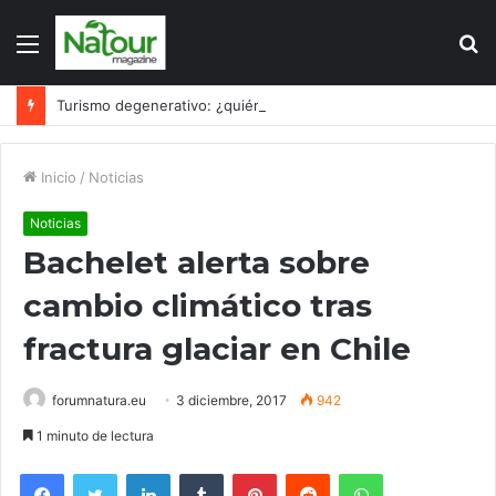
Menú
B
p
Turismo degenerativo: ¿quién es el culpable, el turismo o los turistas?
Inicio
/
Noticias
Noticias
Bachelet alerta sobre
cambio climático tras
fractura glaciar en Chile
forumnatura.eu
3 diciembre, 2017
942
1 minuto de lectura
Facebook
Twitter
LinkedIn
Tumblr
Pinterest
Reddit
WhatsApp