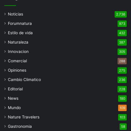
Noticias
2.736
Forumnatura
973
Estilo de vida
432
Naturaleza
387
Innovacion
305
Comercial
288
Opiniones
275
Cambio Climatico
236
Editorial
228
News
180
Mundo
109
Nature Travelers
103
Gastronomia
58