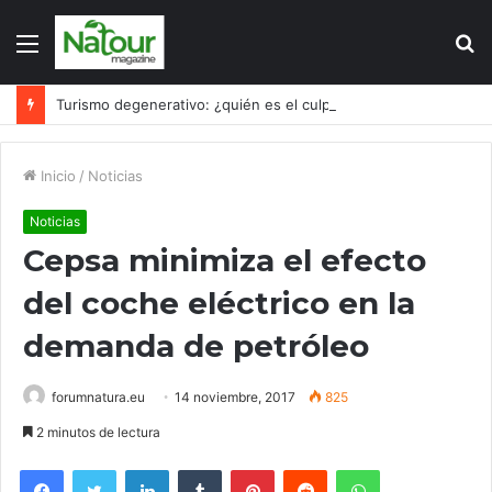
Menú
B
p
Turismo degenerativo: ¿quién es el culpable, el turismo o los turistas?
Inicio
/
Noticias
Noticias
Cepsa minimiza el efecto
del coche eléctrico en la
demanda de petróleo
forumnatura.eu
14 noviembre, 2017
825
2 minutos de lectura
Facebook
Twitter
LinkedIn
Tumblr
Pinterest
Reddit
WhatsApp