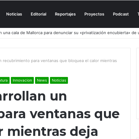
Noticias
Editorial
Reportajes
Proyectos
Podcast
el culpable, el turismo o los turistas?
un recubrimiento para ventanas que bloquea el calor mientras
tura
Innovacion
News
Noticias
arrollan un
para ventanas que
r mientras deja