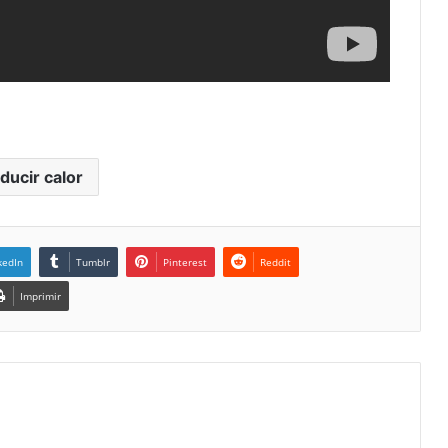
ducir calor
kedIn
Tumblr
Pinterest
Reddit
Imprimir