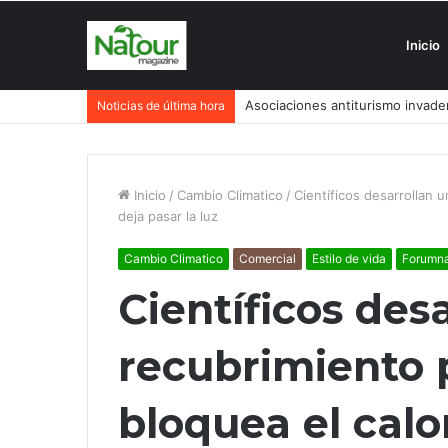
Inicio
Turismo degenerativo: ¿quién es 
Noticias de última hora
Inicio
/
Cambio Climatico
/
Científicos desarrollan 
deja pasar la luz
Cambio Climatico
Comercial
Estilo de vida
Forumna
Científicos des
recubrimiento 
bloquea el calo