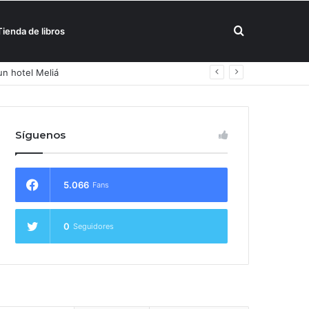
Buscar
Tienda de libros
por
Síguenos
5.066
Fans
0
Seguidores