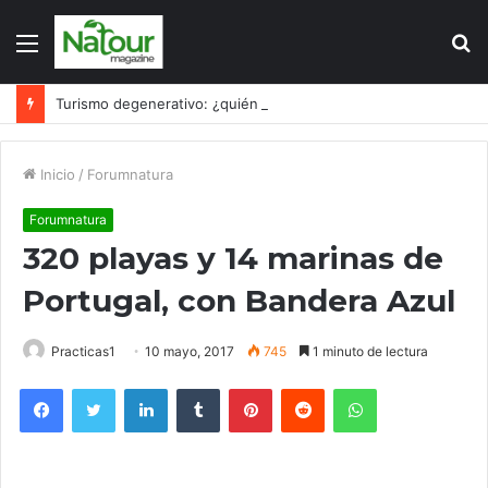
Menú
B
p
Turismo degenerativo: ¿quién es el culpable, el turismo o los turistas?
Inicio
/
Forumnatura
Forumnatura
320 playas y 14 marinas de
Portugal, con Bandera Azul
Practicas1
10 mayo, 2017
745
1 minuto de lectura
Facebook
Twitter
LinkedIn
Tumblr
Pinterest
Reddit
WhatsApp