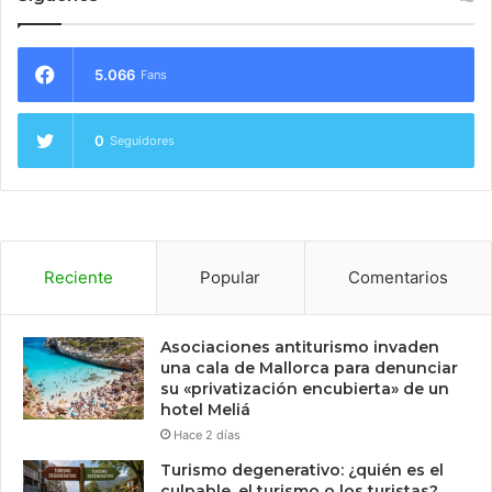
5.066
Fans
0
Seguidores
Reciente
Popular
Comentarios
Asociaciones antiturismo invaden
una cala de Mallorca para denunciar
su «privatización encubierta» de un
hotel Meliá
Hace 2 días
Turismo degenerativo: ¿quién es el
culpable, el turismo o los turistas?