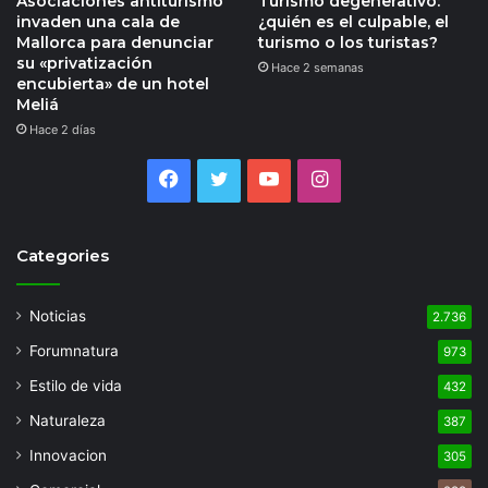
Asociaciones antiturismo
Turismo degenerativo:
invaden una cala de
¿quién es el culpable, el
Mallorca para denunciar
turismo o los turistas?
su «privatización
Hace 2 semanas
encubierta» de un hotel
Meliá
Hace 2 días
Facebook
Twitter
YouTube
Instagram
Categories
Noticias
2.736
Forumnatura
973
Estilo de vida
432
Naturaleza
387
Innovacion
305