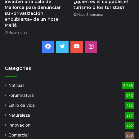
invaden una cala de
¿quién es el culpable, el
Mallorca para denunciar
turismo o los turistas?
su «privatización
Hace 2 semanas
encubierta» de un hotel
Meliá
Hace 2 días
Facebook
Twitter
YouTube
Instagram
Categories
Noticias
2.736
Forumnatura
973
Estilo de vida
432
Naturaleza
387
Innovacion
305
Comercial
288