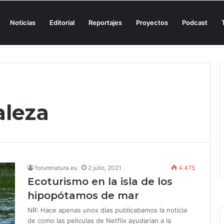
Noticias
Editorial
Reportajes
Proyectos
Podcast
n una cala de Mallorca para denunciar su «privatización encubierta» de 
aleza
forumnatura.eu
2 julio, 2021
4.475
Ecoturismo en la isla de los
hipopótamos de mar
NR: Hace apenas unos dias publicabamos la noticia
de como las peliculas de Netflix ayudarian a la