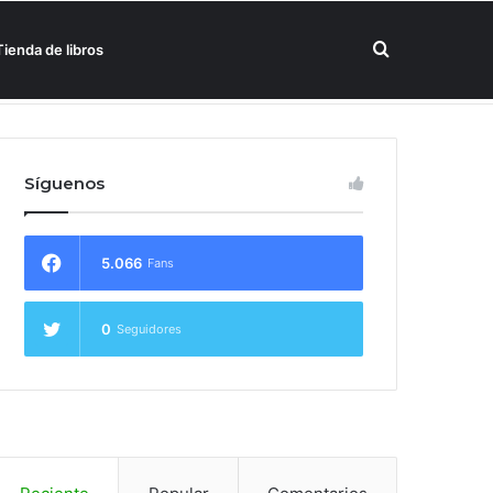
Buscar
Tienda de libros
un hotel Meliá
por
Síguenos
5.066
Fans
0
Seguidores