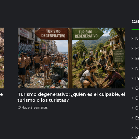
Ca
N
F
Es
N
I
C
de
Turismo degenerativo: ¿quién es el culpable, el
O
turismo o los turistas?
Hace 2 semanas
C
Ed
N
M