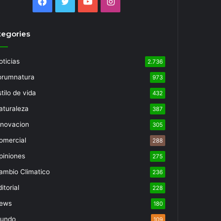
Facebook
Twitter
YouTube
Instagram
tegories
oticias
2.736
orumnatura
973
tilo de vida
432
aturaleza
387
nnovacion
305
omercial
288
piniones
275
ambio Climatico
236
itorial
228
ews
180
undo
109