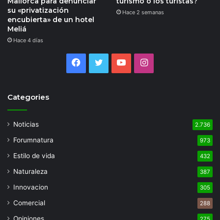
Mallorca para denunciar
turismo o los turistas?
su «privatización
Hace 2 semanas
encubierta» de un hotel
Meliá
Hace 4 días
Facebook
Twitter
YouTube
Instagram
Categories
Noticias
2.736
Forumnatura
973
Estilo de vida
432
Naturaleza
387
Innovacion
305
Comercial
288
Opiniones
275