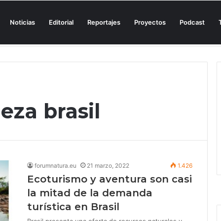
Noticias
Editorial
Reportajes
Proyectos
Podcast
n una cala de Mallorca para denunciar su «privatización encubierta» de 
eza brasil
forumnatura.eu
21 marzo, 2022
1.426
Ecoturismo y aventura son casi
la mitad de la demanda
turística en Brasil