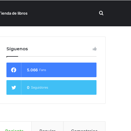
Buscar
Tienda de libros
un hotel Meliá
por
Síguenos
5.066
Fans
0
Seguidores