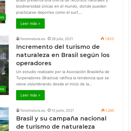
Brasil presenta una oferta de recursos naturales y
biodiversidad únicas en el mundo, donde pueden
practicarse deportes como el surf,…
ura
Leer más »
forumnatura.eu
28 julio, 2021
1.833
Incremento del turismo de
naturaleza en Brasil según los
operadores
Un estudio realizado por la Asociación Brasileña de
Turperadores (Braztoa) ratifica la tendencia que se
viene vislumbrando desde el inicio de la…
ura
Leer más »
forumnatura.eu
15 junio, 2021
1.265
Brasil y su campaña nacional
de turismo de naturaleza