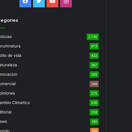
Facebook
Twitter
YouTube
Instagram
tegories
oticias
2.736
orumnatura
973
tilo de vida
432
aturaleza
387
nnovacion
305
omercial
288
piniones
275
ambio Climatico
236
itorial
228
ews
180
undo
109