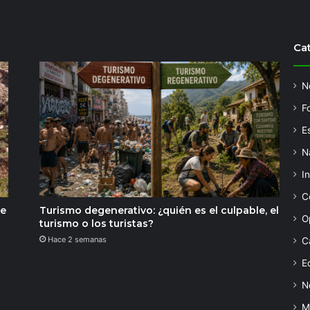
Ca
N
F
Es
N
I
C
de
Turismo degenerativo: ¿quién es el culpable, el
O
turismo o los turistas?
Hace 2 semanas
C
Ed
N
M