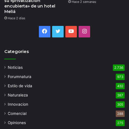
su «privatización
Hace 2 semanas
encubierta» de un hotel
Meliá
Hace 2 días
Facebook
Twitter
YouTube
Instagram
Categories
Noticias
2.736
Forumnatura
973
Estilo de vida
432
Naturaleza
387
Innovacion
305
Comercial
288
Opiniones
275