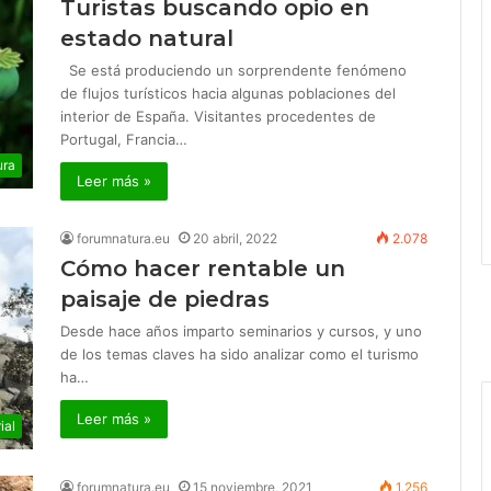
Turistas buscando opio en
estado natural
Se está produciendo un sorprendente fenómeno
de flujos turísticos hacia algunas poblaciones del
interior de España. Visitantes procedentes de
Portugal, Francia…
ura
Leer más »
forumnatura.eu
20 abril, 2022
2.078
Cómo hacer rentable un
paisaje de piedras
Desde hace años imparto seminarios y cursos, y uno
de los temas claves ha sido analizar como el turismo
ha…
Leer más »
ial
forumnatura.eu
15 noviembre, 2021
1.256