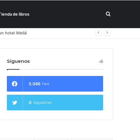
Buscar
Tienda de libros
un hotel Meliá
por
Síguenos
5.066
Fans
0
Seguidores