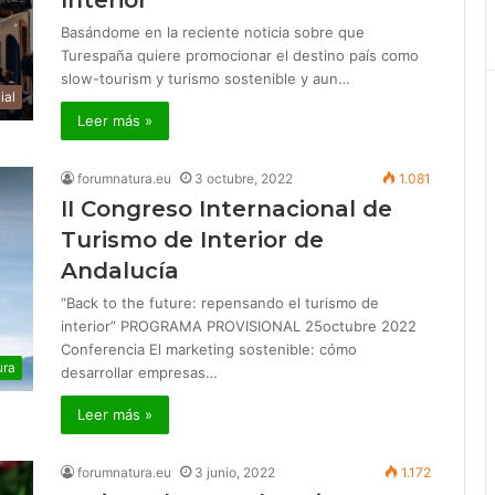
Interior
Basándome en la reciente noticia sobre que
Turespaña quiere promocionar el destino país como
slow-tourism y turismo sostenible y aun…
ial
Leer más »
forumnatura.eu
3 octubre, 2022
1.081
II Congreso Internacional de
Turismo de Interior de
Andalucía
“Back to the future: repensando el turismo de
interior” PROGRAMA PROVISIONAL 25octubre 2022
Conferencia El marketing sostenible: cómo
ura
desarrollar empresas…
Leer más »
forumnatura.eu
3 junio, 2022
1.172