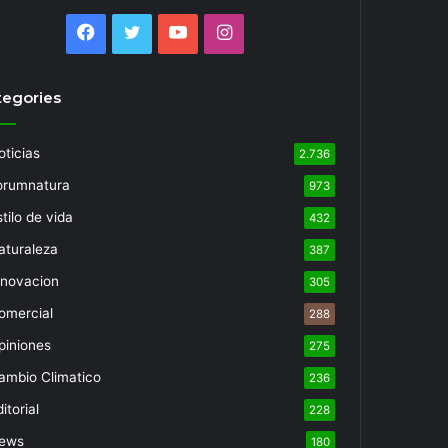
Facebook
Twitter
YouTube
Instagram
tegories
oticias
2.736
orumnatura
973
tilo de vida
432
aturaleza
387
nnovacion
305
omercial
288
piniones
275
ambio Climatico
236
itorial
228
ews
180