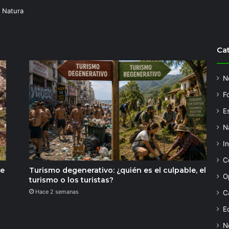
 Natura
Ca
N
F
Es
N
I
C
de
Turismo degenerativo: ¿quién es el culpable, el
O
turismo o los turistas?
Hace 2 semanas
C
Ed
N