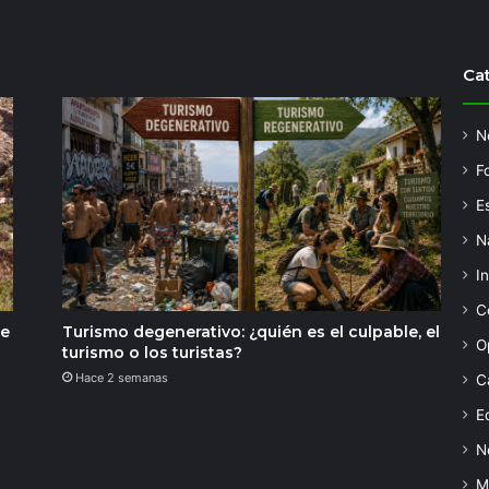
Ca
N
F
Es
N
I
C
de
Turismo degenerativo: ¿quién es el culpable, el
O
turismo o los turistas?
Hace 2 semanas
C
Ed
N
M