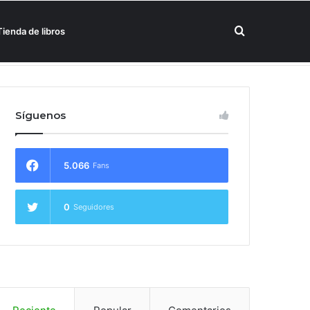
Buscar
Tienda de libros
un hotel Meliá
por
Síguenos
5.066
Fans
0
Seguidores