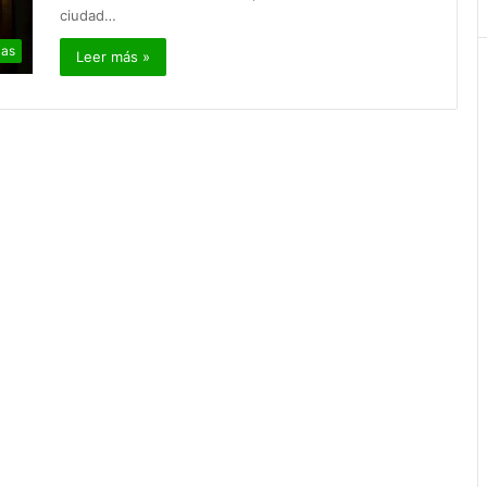
ciudad…
ias
Leer más »