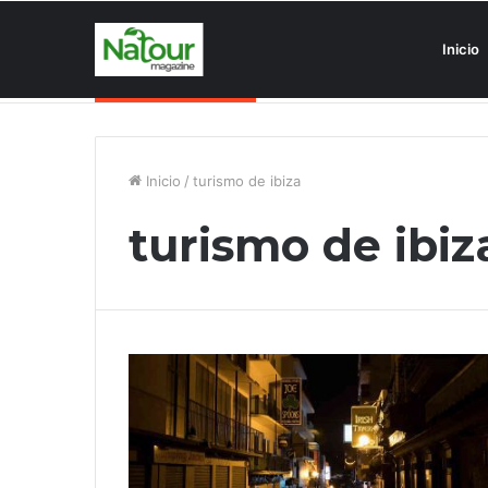
Inicio
Asociaciones antiturismo invade
Noticias de última hora
Inicio
/
turismo de ibiza
turismo de ibiz