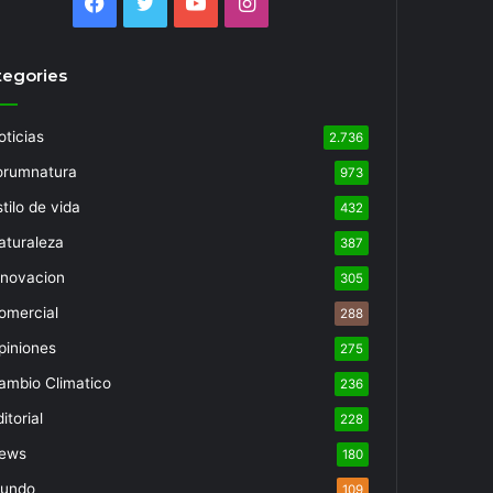
Facebook
Twitter
YouTube
Instagram
tegories
oticias
2.736
orumnatura
973
tilo de vida
432
aturaleza
387
nnovacion
305
omercial
288
piniones
275
ambio Climatico
236
itorial
228
ews
180
undo
109