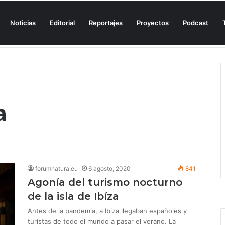
Noticias
Editorial
Reportajes
Proyectos
Podcast
n una cala de Mallorca para denunciar su «privatización encubierta» de 
a
forumnatura.eu
6 agosto, 2020
841
Agonía del turismo nocturno
de la isla de Ibíza
Antes de la pandemia, a Ibiza llegaban españoles y
turistas de todo el mundo a pasar el verano. La