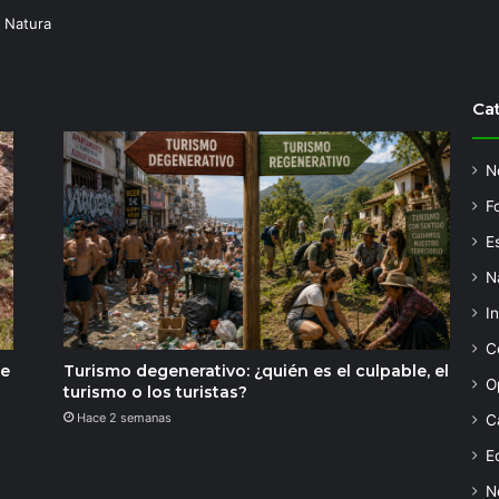
 Natura
Ca
N
F
Es
N
I
C
de
Turismo degenerativo: ¿quién es el culpable, el
O
turismo o los turistas?
Hace 2 semanas
C
Ed
N