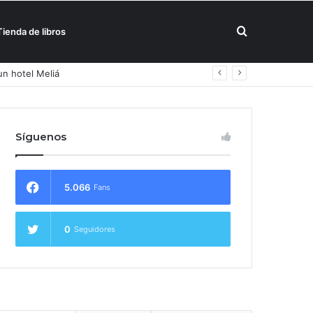
Buscar
Tienda de libros
un hotel Meliá
por
Síguenos
5.066
Fans
0
Seguidores