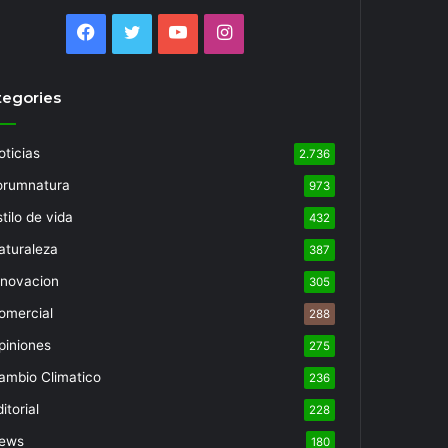
Facebook
Twitter
YouTube
Instagram
tegories
oticias
2.736
orumnatura
973
tilo de vida
432
aturaleza
387
nnovacion
305
omercial
288
piniones
275
ambio Climatico
236
itorial
228
ews
180