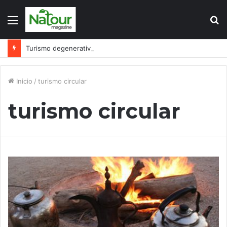
Menú
B
p
Turismo degenerativo: ¿quién es el culpable, el turismo o los turistas?
Inicio
/
turismo circular
turismo circular