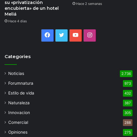
su «privatización
Hace 2 semanas
encubierta» de un hotel
Meliá
Hace 4 días
Facebook
Twitter
YouTube
Instagram
Categories
Noticias
2.736
Forumnatura
973
Estilo de vida
432
Naturaleza
387
Innovacion
305
Comercial
288
Opiniones
275