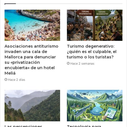
Asociaciones antiturismo
Turismo degenerativo:
invaden una cala de
¿quién es el culpable, el
Mallorca para denunciar
turismo o los turistas?
su «privatización
Hace 2 semanas
encubierta» de un hotel
Meliá
Hace 2 días
Las percepciones
Tecnologia para