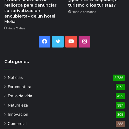
Mallorca para denunciar
turismo o los turistas?
su «privatización
Hace 2 semanas
encubierta» de un hotel
Meliá
Hace 2 días
Facebook
Twitter
YouTube
Instagram
Categories
Noticias
2.736
Forumnatura
973
Estilo de vida
432
Naturaleza
387
Innovacion
305
Comercial
288