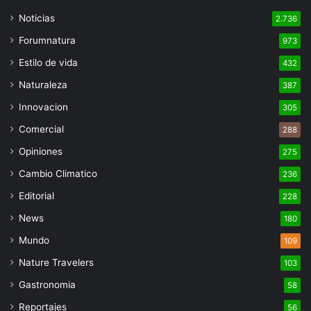
Noticias
2.736
Forumnatura
973
Estilo de vida
432
Naturaleza
387
Innovacion
305
Comercial
288
Opiniones
275
Cambio Climatico
236
Editorial
228
News
180
Mundo
109
Nature Travelers
103
Gastronomia
58
Reportajes
56