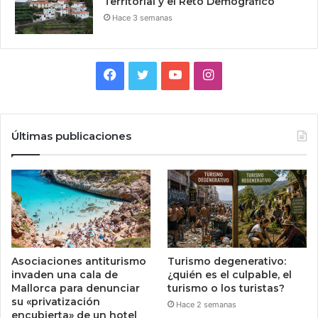
Territorial y el Reto Demográfico
Hace 3 semanas
Facebook
Twitter
YouTube
Instagram
Últimas publicaciones
Asociaciones antiturismo
Turismo degenerativo:
invaden una cala de
¿quién es el culpable, el
Mallorca para denunciar
turismo o los turistas?
su «privatización
Hace 2 semanas
encubierta» de un hotel