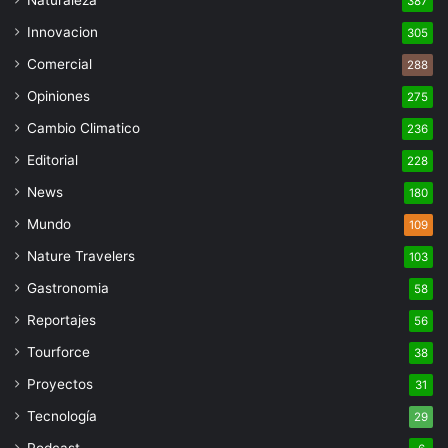
387
Innovacion
305
Comercial
288
Opiniones
275
Cambio Climatico
236
Editorial
228
News
180
Mundo
109
Nature Travelers
103
Gastronomia
58
Reportajes
56
Tourforce
38
Proyectos
31
Tecnología
29
Podcast