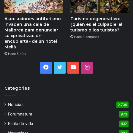
Asociaciones antiturismo
Turismo degenerativo:
invaden una cala de
¿quién es el culpable, el
Mallorca para denunciar
turismo o los turistas?
su «privatización
Hace 3 semanas
encubierta» de un hotel
Meliá
Hace 5 días
Facebook
Twitter
YouTube
Instagram
Categories
Noticias
2.736
Forumnatura
973
Estilo de vida
432
Naturaleza