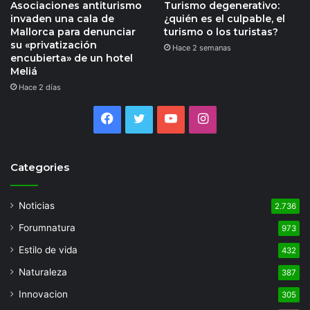
Asociaciones antiturismo
Turismo degenerativo:
invaden una cala de
¿quién es el culpable, el
Mallorca para denunciar
turismo o los turistas?
su «privatización
Hace 2 semanas
encubierta» de un hotel
Meliá
Hace 2 días
Facebook
Twitter
YouTube
Instagram
Categories
Noticias
2.736
Forumnatura
973
Estilo de vida
432
Naturaleza
387
Innovacion
305