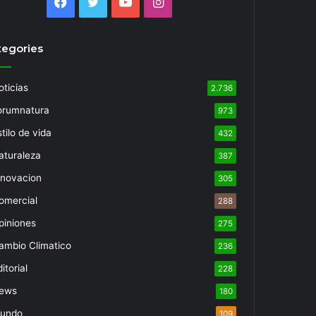
Facebook
Twitter
YouTube
Instagram
tegories
oticias
2.736
orumnatura
973
tilo de vida
432
aturaleza
387
nnovacion
305
omercial
288
piniones
275
ambio Climatico
236
itorial
228
ews
180
undo
109