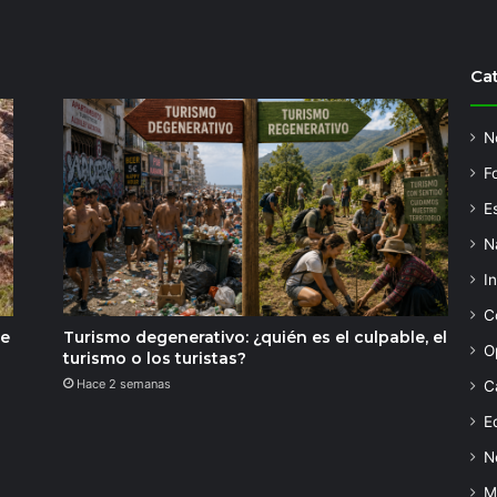
Ca
N
F
Es
N
I
C
de
Turismo degenerativo: ¿quién es el culpable, el
O
turismo o los turistas?
Hace 2 semanas
C
Ed
N
M