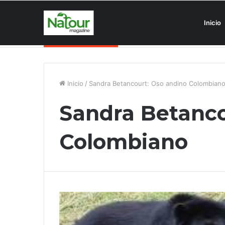
Inicio
Asociaciones antiturismo invade
Noticias de última hora
Inicio
/
Sandra Betancourt: Oso andino Colombian
Sandra Betanco
Colombiano