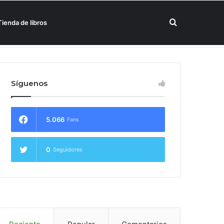
Buscar
Tienda de libros
un hotel Meliá
por
Síguenos
5.066
Fans
0
Seguidores