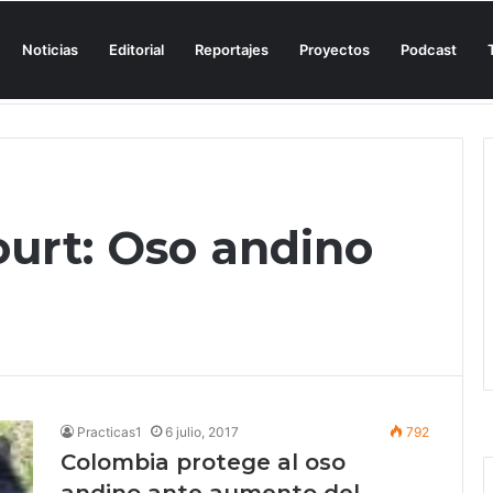
Noticias
Editorial
Reportajes
Proyectos
Podcast
n una cala de Mallorca para denunciar su «privatización encubierta» de 
o
urt: Oso andino
Practicas1
6 julio, 2017
792
Colombia protege al oso