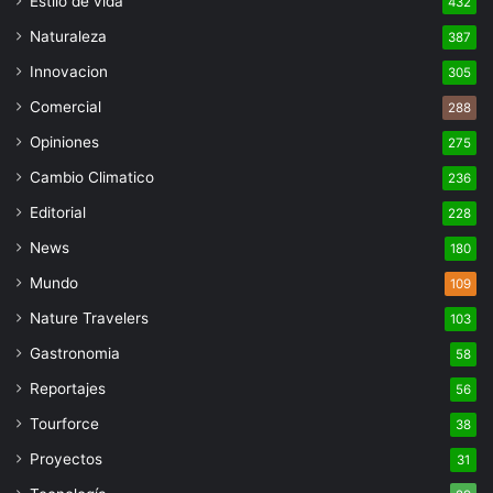
Estilo de vida
432
Naturaleza
387
Innovacion
305
Comercial
288
Opiniones
275
Cambio Climatico
236
Editorial
228
News
180
Mundo
109
Nature Travelers
103
Gastronomia
58
Reportajes
56
Tourforce
38
Proyectos
31