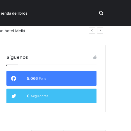
Buscar
Tienda de libros
un hotel Meliá
por
Síguenos
5.066
Fans
0
Seguidores