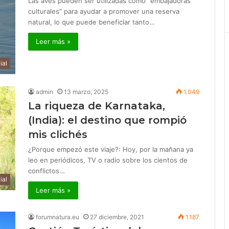
Las aves pueden ser utilizadas como “embajadoras
culturales” para ayudar a promover una reserva
natural, lo que puede beneficiar tanto…
Leer más »
ial
admin
13 marzo, 2025
1.049
La riqueza de Karnataka,
(India): el destino que rompió
mis clichés
¿Porque empezó este viaje?: Hoy, por la mañana ya
leo en periódicos, TV o radio sobre los cientos de
conflictos…
ial
Leer más »
forumnatura.eu
27 diciembre, 2021
1.187