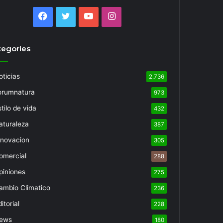
Facebook
Twitter
YouTube
Instagram
tegories
oticias
2.736
orumnatura
973
tilo de vida
432
aturaleza
387
nnovacion
305
omercial
288
piniones
275
ambio Climatico
236
itorial
228
ews
180