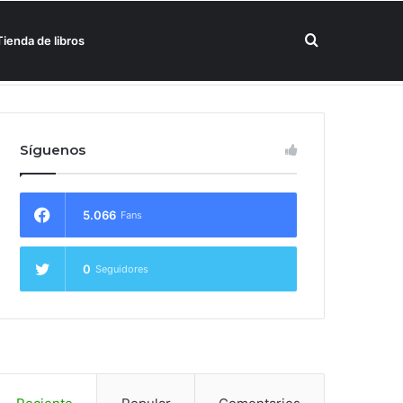
Buscar
Tienda de libros
un hotel Meliá
por
Síguenos
5.066
Fans
0
Seguidores