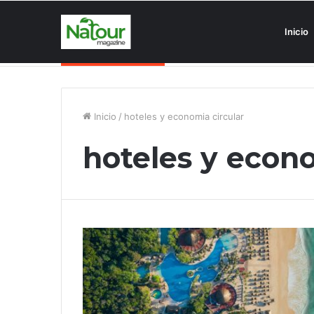
Inicio
Asociaciones antiturismo invade
Noticias de última hora
Inicio
/
hoteles y economia circular
hoteles y econo