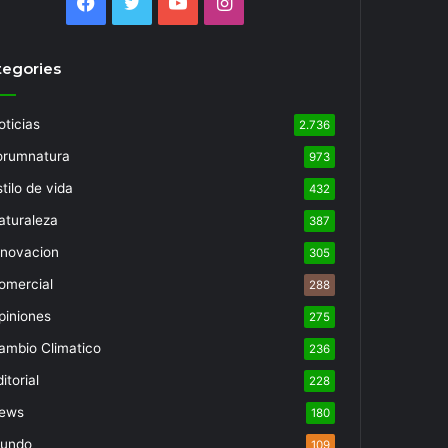
Facebook
Twitter
YouTube
Instagram
tegories
oticias
2.736
orumnatura
973
tilo de vida
432
aturaleza
387
nnovacion
305
omercial
288
piniones
275
ambio Climatico
236
itorial
228
ews
180
undo
109