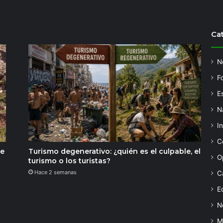
Ca
N
F
Es
N
I
C
de
Turismo degenerativo: ¿quién es el culpable, el
O
turismo o los turistas?
Hace 2 semanas
C
Ed
N
M