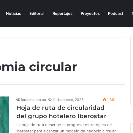
Noticias
Editorial
Reportajes
Proyectos
Podcast
n una cala de Mallorca para denunciar su «privatización encubierta» de 
mia circular
forumnatura.eu
11 diciembre, 2023
1.381
Hoja de ruta de circularidad
del grupo hotelero Iberostar
La hoja de ruta describe el progreso estratégico de
Iberostar para alcanzar un modelo de negocio circular