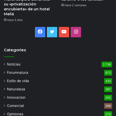
su «privatización
Hace 2 semanas
encubierta» de un hotel
Meliá
Hace 3 días
Facebook
Twitter
YouTube
Instagram
Categories
Noticias
2.736
Forumnatura
973
Estilo de vida
432
Naturaleza
387
Innovacion
305
Comercial
288
Opiniones
275