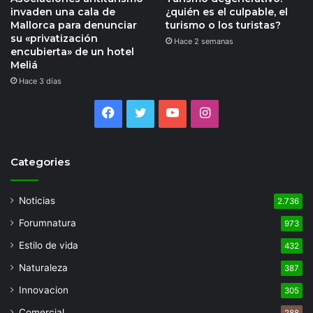
invaden una cala de
¿quién es el culpable, el
Mallorca para denunciar
turismo o los turistas?
su «privatización
Hace 2 semanas
encubierta» de un hotel
Meliá
Hace 3 días
Facebook
Twitter
YouTube
Instagram
Categories
Noticias
2.736
Forumnatura
973
Estilo de vida
432
Naturaleza
387
Innovacion
305
Comercial
288