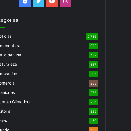
Facebook
Twitter
YouTube
Instagram
tegories
oticias
2.736
orumnatura
973
tilo de vida
432
aturaleza
387
nnovacion
305
omercial
288
piniones
275
ambio Climatico
236
itorial
228
ews
180
undo
109