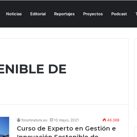
Noticias
Editorial
Reportajes
Proyectos
Podcast
n una cala de Mallorca para denunciar su «privatización encubierta» de 
ENIBLE DE
forumnatura.eu
10 mayo, 2021
46.368
Curso de Experto en Gestión e