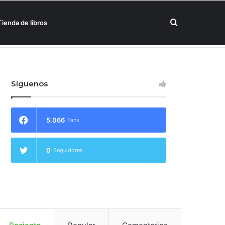
Buscar
Tienda de libros
un hotel Meliá
por
Síguenos
5.066
Fans
0
Seguidores