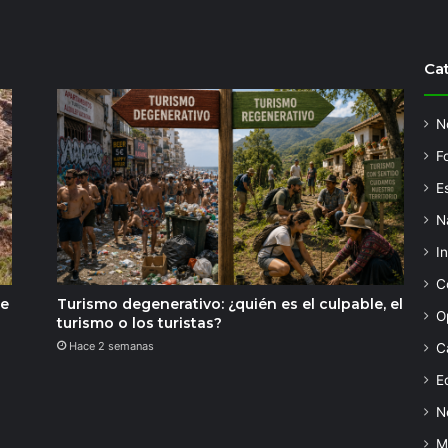
Ca
N
F
Es
N
I
C
de
Turismo degenerativo: ¿quién es el culpable, el
O
turismo o los turistas?
Hace 2 semanas
C
Ed
N
M