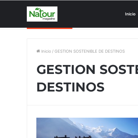
Inicio
Asociaciones antiturismo invade
Noticias de última hora
Inicio
/
GESTION SOSTENIBLE DE DESTINOS
GESTION SOST
DESTINOS