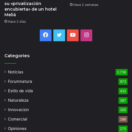
su «privatización
Hace 2 semanas
encubierta» de un hotel
Meliá
Hace 2 días
Facebook
Twitter
YouTube
Instagram
Categories
Noticias
2.736
Forumnatura
973
Estilo de vida
432
Naturaleza
387
Innovacion
305
Comercial
288
Opiniones
275