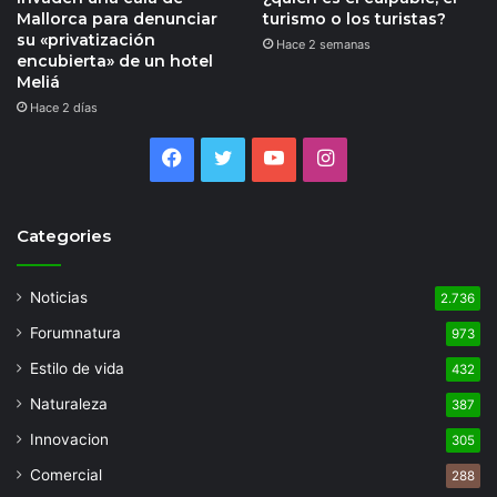
Mallorca para denunciar
turismo o los turistas?
su «privatización
Hace 2 semanas
encubierta» de un hotel
Meliá
Hace 2 días
Facebook
Twitter
YouTube
Instagram
Categories
Noticias
2.736
Forumnatura
973
Estilo de vida
432
Naturaleza
387
Innovacion
305
Comercial
288