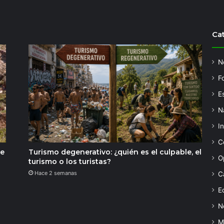
Ca
N
F
Es
N
I
C
de
Turismo degenerativo: ¿quién es el culpable, el
O
turismo o los turistas?
Hace 2 semanas
C
Ed
N
M