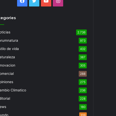
Facebook
Twitter
YouTube
Instagram
tegories
oticias
2.736
orumnatura
973
tilo de vida
432
aturaleza
387
nnovacion
305
omercial
288
piniones
275
ambio Climatico
236
itorial
228
ews
180
undo
109