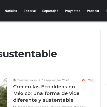
Noticias
Editorial
Reportajes
Proyectos
Podcast
n una cala de Mallorca para denunciar su «privatización encubierta» de 
sustentable
forumnatura.eu
12 septiembre, 2020
3.298
Crecen las Ecoaldeas en
México: una forma de vida
diferente y sustentable