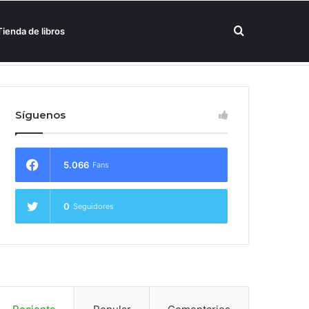
Buscar
Tienda de libros
un hotel Meliá
por
Síguenos
5.066
Fans
0
Seguidores