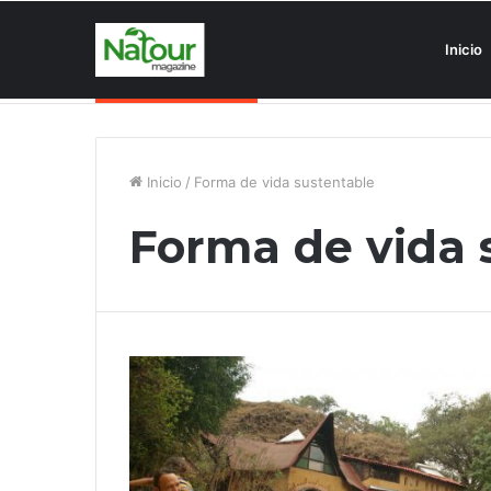
Inicio
Asociaciones antiturismo invade
Noticias de última hora
Inicio
/
Forma de vida sustentable
Forma de vida 