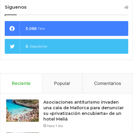
Síguenos
5.066
Fans
0
Seguidores
Reciente
Popular
Comentarios
Asociaciones antiturismo invaden
una cala de Mallorca para denunciar
su «privatización encubierta» de un
hotel Meliá
Hace 1 día