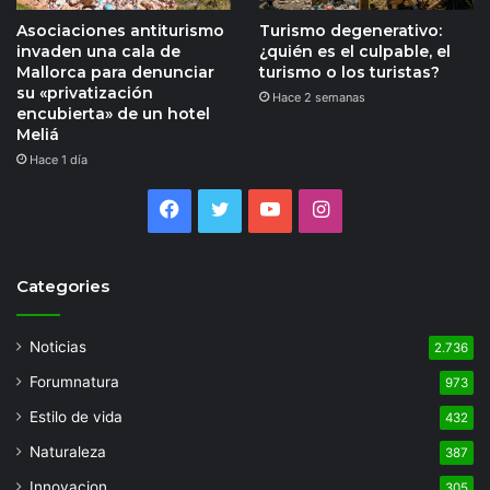
Asociaciones antiturismo
Turismo degenerativo:
invaden una cala de
¿quién es el culpable, el
Mallorca para denunciar
turismo o los turistas?
su «privatización
Hace 2 semanas
encubierta» de un hotel
Meliá
Hace 1 día
Facebook
Twitter
YouTube
Instagram
Categories
Noticias
2.736
Forumnatura
973
Estilo de vida
432
Naturaleza
387
Innovacion
305