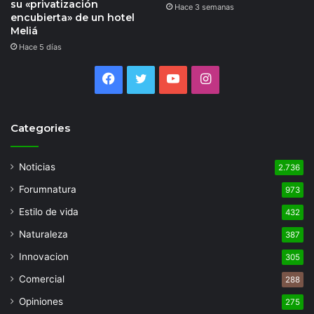
su «privatización
Hace 3 semanas
encubierta» de un hotel
Meliá
Hace 5 días
Facebook
Twitter
YouTube
Instagram
Categories
Noticias
2.736
Forumnatura
973
Estilo de vida
432
Naturaleza
387
Innovacion
305
Comercial
288
Opiniones
275