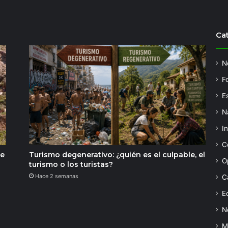
Ca
N
F
Es
N
I
C
de
Turismo degenerativo: ¿quién es el culpable, el
O
turismo o los turistas?
Hace 2 semanas
C
Ed
N
M