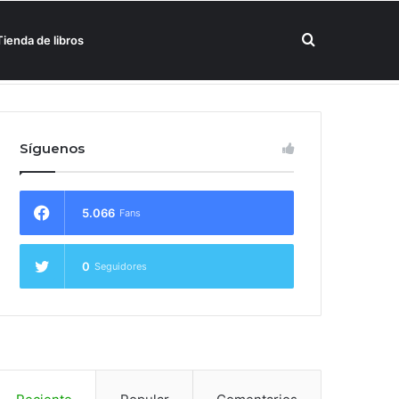
Buscar
Tienda de libros
un hotel Meliá
por
Síguenos
5.066
Fans
0
Seguidores