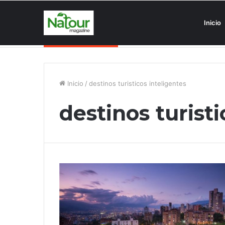
Inicio
Asociaciones antiturismo invade
Noticias de última hora
Inicio
/
destinos turisticos inteligentes
destinos turisti