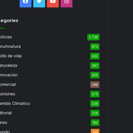
Facebook
Twitter
YouTube
Instagram
tegories
oticias
2.736
orumnatura
973
tilo de vida
432
aturaleza
387
nnovacion
305
omercial
288
piniones
275
ambio Climatico
236
itorial
228
ews
180
undo
109