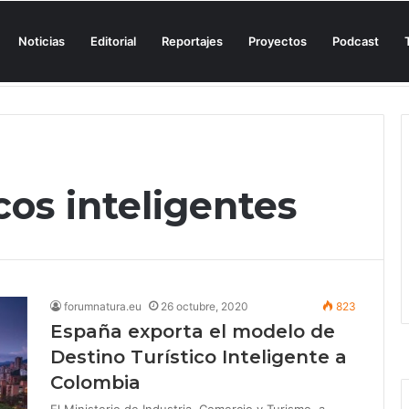
Noticias
Editorial
Reportajes
Proyectos
Podcast
n una cala de Mallorca para denunciar su «privatización encubierta» de 
cos inteligentes
forumnatura.eu
26 octubre, 2020
823
España exporta el modelo de
Destino Turístico Inteligente a
Colombia