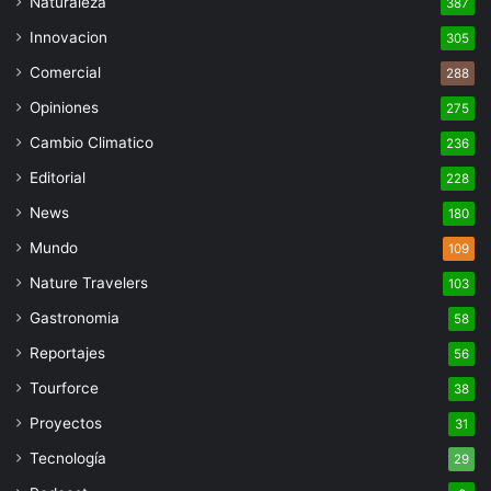
Naturaleza
387
Innovacion
305
Comercial
288
Opiniones
275
Cambio Climatico
236
Editorial
228
News
180
Mundo
109
Nature Travelers
103
Gastronomia
58
Reportajes
56
Tourforce
38
Proyectos
31
Tecnología
29