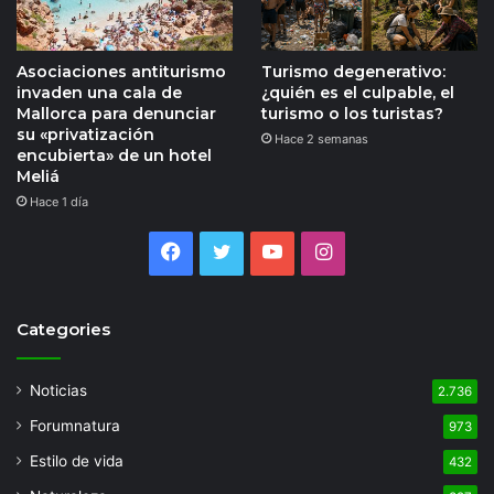
Asociaciones antiturismo
Turismo degenerativo:
invaden una cala de
¿quién es el culpable, el
Mallorca para denunciar
turismo o los turistas?
su «privatización
Hace 2 semanas
encubierta» de un hotel
Meliá
Hace 1 día
Facebook
Twitter
YouTube
Instagram
Categories
Noticias
2.736
Forumnatura
973
Estilo de vida
432