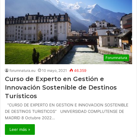
Forumnatura
forumnatura.eu
10 mayo, 2021
46.359
Curso de Experto en Gestión e
Innovación Sostenible de Destinos
Turísticos
“CURSO DE EXPERTO EN GESTION E INNOVACION SOSTENIBLE
DE DESTINOS TURISTICOS” UNIVERSIDAD COMPLUTENSE DE
MADRID 8 Octubre 2022…
Leer más »